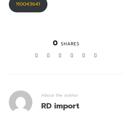
110043641
0
SHARES
About the author
RD import