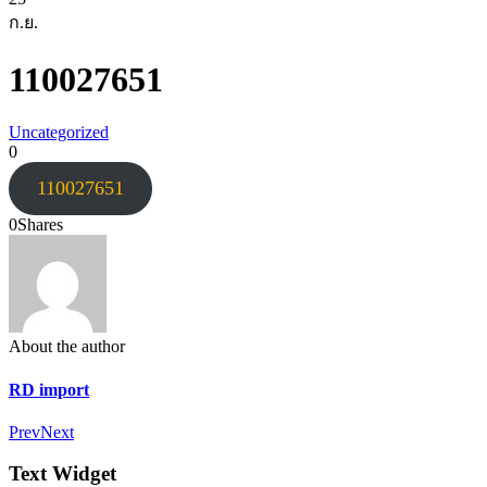
ก.ย.
110027651
Uncategorized
0
110027651
0
Shares
About the author
RD import
Prev
Next
Text Widget