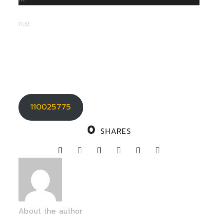
25
ก.ย.
110025775
Uncategorized
0
110025775
0
SHARES
About the author