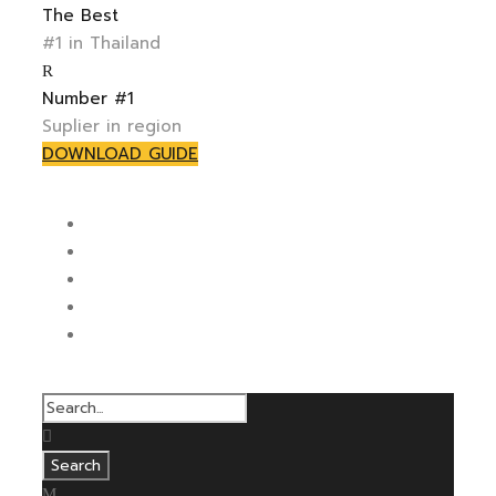
The Best
#1 in Thailand
Number #1
Suplier in region
DOWNLOAD GUIDE
HOME
ABOUT US
CONTACT
DOWNLOAD
LEARNING