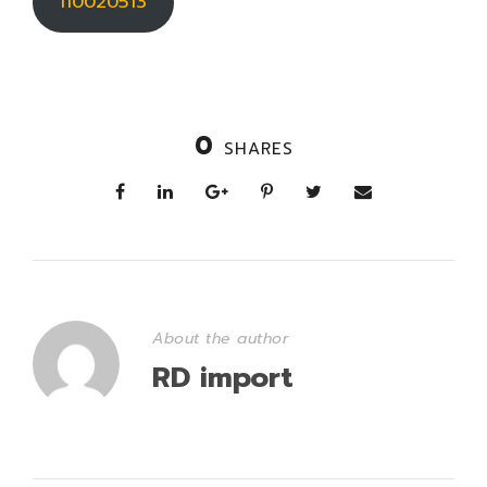
110020513
0
SHARES
About the author
RD import