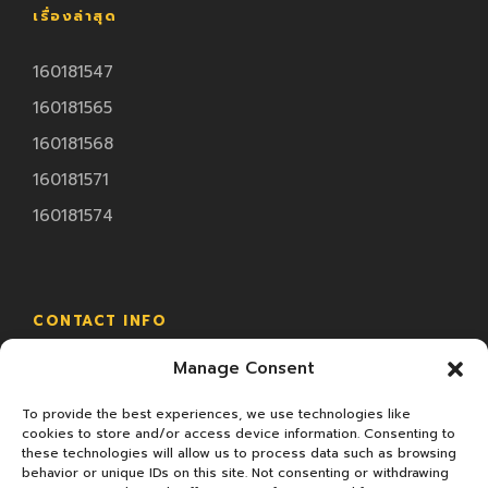
เรื่องล่าสุด
160181547
160181565
160181568
160181571
160181574
CONTACT INFO
Manage Consent
18/2 ม.4 ซ.ทรัพย์มหาโชค ถ.พระราม2 ต.นาดี อ.เมือง
จ.สมุทรสาคร
To provide the best experiences, we use technologies like
cookies to store and/or access device information. Consenting to
these technologies will allow us to process data such as browsing
behavior or unique IDs on this site. Not consenting or withdrawing