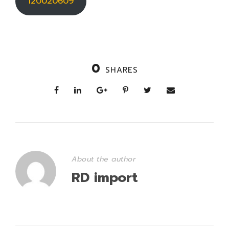
120020609
0
SHARES
About the author
RD import