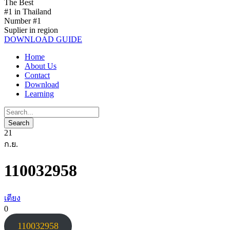
The Best
#1 in Thailand
Number #1
Suplier in region
DOWNLOAD GUIDE
Home
About Us
Contact
Download
Learning
21
ก.ย.
110032958
เตียง
0
110032958