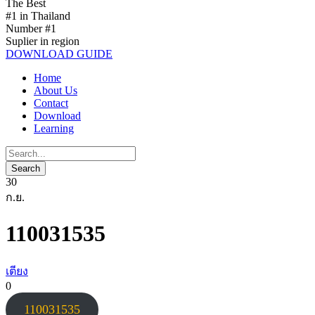
The Best
#1 in Thailand
Number #1
Suplier in region
DOWNLOAD GUIDE
Home
About Us
Contact
Download
Learning
30
ก.ย.
110031535
เตียง
0
110031535