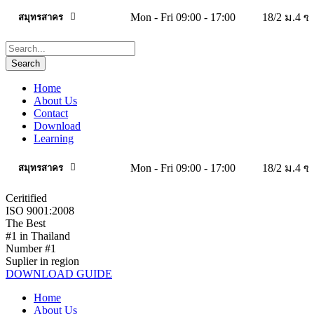
Mon - Fri 09:00 - 17:00
18/2 ม.4 
สมุทรสาคร
Home
About Us
Contact
Download
Learning
Mon - Fri 09:00 - 17:00
18/2 ม.4 
สมุทรสาคร
Ceritified
ISO 9001:2008
The Best
#1 in Thailand
Number #1
Suplier in region
DOWNLOAD GUIDE
Home
About Us