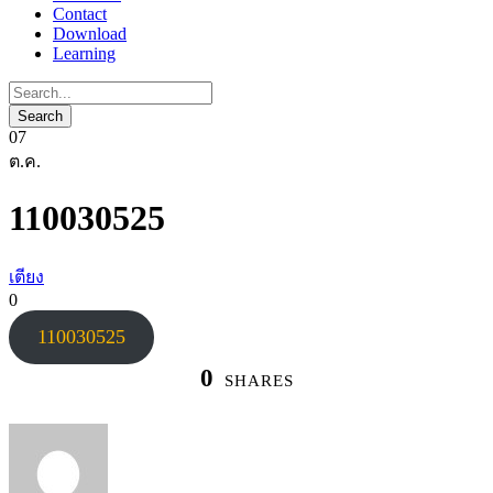
Contact
Download
Learning
07
ต.ค.
110030525
เตียง
0
110030525
0
SHARES