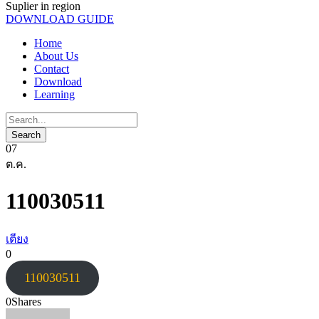
Suplier in region
DOWNLOAD GUIDE
Home
About Us
Contact
Download
Learning
07
ต.ค.
110030511
เตียง
0
110030511
0
Shares