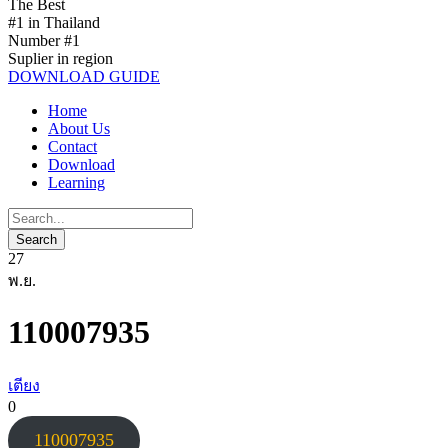
The Best
#1 in Thailand
Number #1
Suplier in region
DOWNLOAD GUIDE
Home
About Us
Contact
Download
Learning
27
พ.ย.
110007935
เตียง
0
110007935