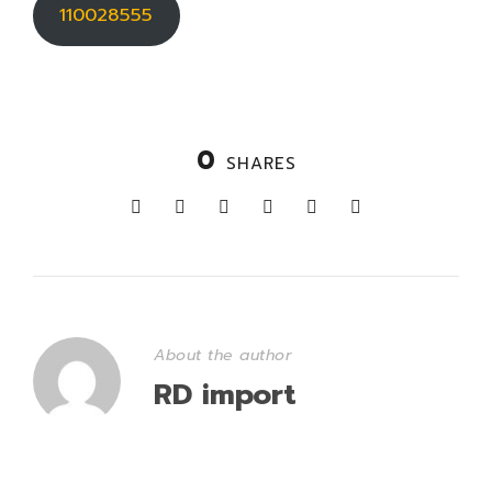
110028555
0
SHARES
About the author
RD import