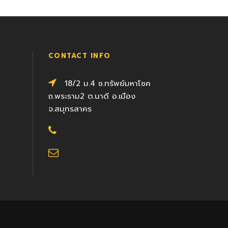
CONTACT INFO
18/2 ม.4 ซ.ทรัพย์มหาโชค
ถ.พระราม2 ต.นาดี อ.เมือง
จ.สมุทรสาคร