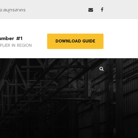
 จ.สมุทรสาคร
umber #1
DOWNLOAD GUIDE
PLIER IN REGION