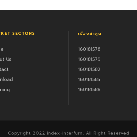
KET SECTORS
เรื่องล่าสุด
me
160181578
ut Us
160181579
tact
160181582
nload
160181585
ning
160181588
Copyright 2022 index-interfurn, All Right Reserved