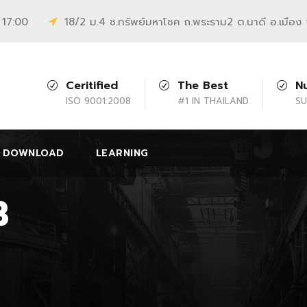
 17:00
18/2 ม.4 ซ.ทรัพย์มหาโชค ถ.พระราม2 ต.นาดี อ.เมือง
Ceritified
The Best
N
ISO 9001:2008
#1 IN THAILAND
SU
DOWNLOAD
LEARNING
3