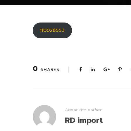
110028553
0
SHARES
About the author
RD import