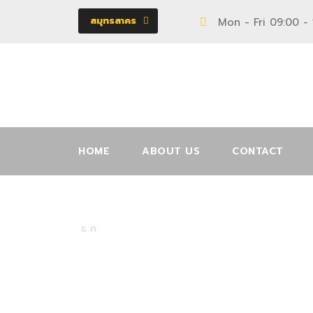
สมุทรสาคร
Mon - Fri 09:00 -
HOME
ABOUT US
CONTACT
90001164
05
ธ.ค.
ตู้
0