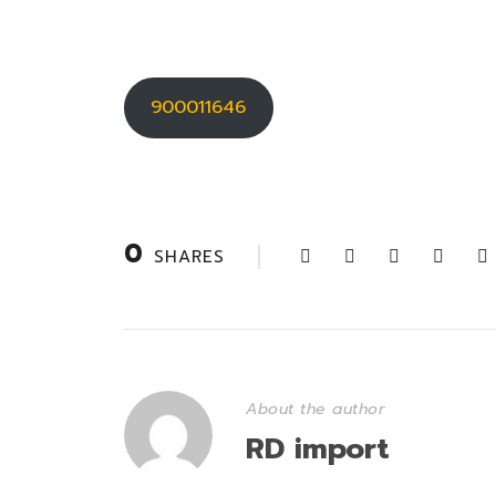
900011646
0
SHARES
About the author
RD import