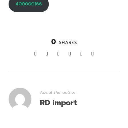
400000166
0
SHARES
About the author
RD import