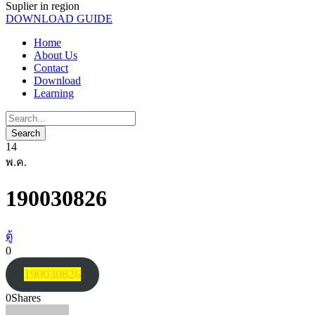
Suplier in region
DOWNLOAD GUIDE
Home
About Us
Contact
Download
Learning
14
พ.ค.
190030826
ตู้
0
190030826
0
Shares