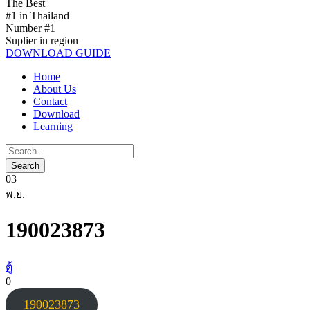
The Best
#1 in Thailand
Number #1
Suplier in region
DOWNLOAD GUIDE
Home
About Us
Contact
Download
Learning
03
พ.ย.
190023873
ตู้
0
190023873