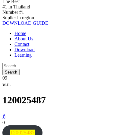
The Best
#1 in Thailand
Number #1
Suplier in region
DOWNLOAD GUIDE
Home
About Us
Contact
Download
Learning
09
พ.ย.
120025487
ตู้
0
120025487