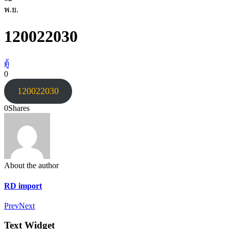
พ.ย.
120022030
ตู้
0
120022030
0
Shares
About the author
RD import
Prev
Next
Text Widget