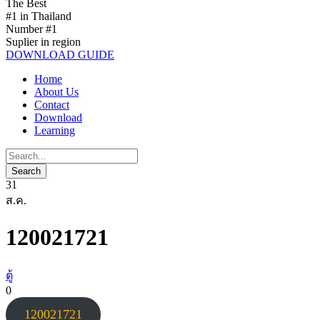
The Best
#1 in Thailand
Number #1
Suplier in region
DOWNLOAD GUIDE
Home
About Us
Contact
Download
Learning
31
ส.ค.
120021721
ตู้
0
120021721