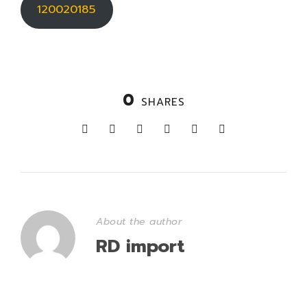
120020185
0
SHARES
About the author
RD import