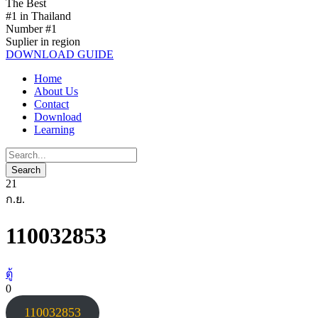
The Best
#1 in Thailand
Number #1
Suplier in region
DOWNLOAD GUIDE
Home
About Us
Contact
Download
Learning
21
ก.ย.
110032853
ตู้
0
110032853