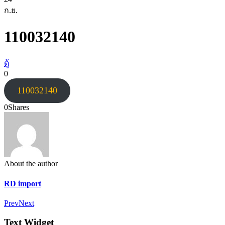
ก.ย.
110032140
ตู้
0
110032140
0
Shares
About the author
RD import
Prev
Next
Text Widget