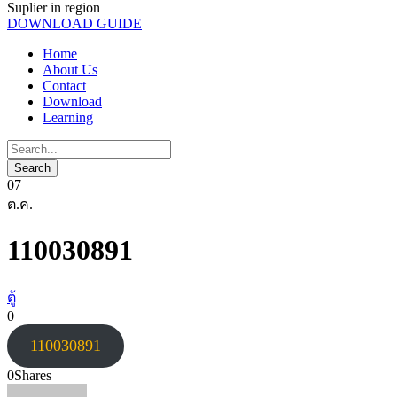
Suplier in region
DOWNLOAD GUIDE
Home
About Us
Contact
Download
Learning
07
ต.ค.
110030891
ตู้
0
110030891
0
Shares