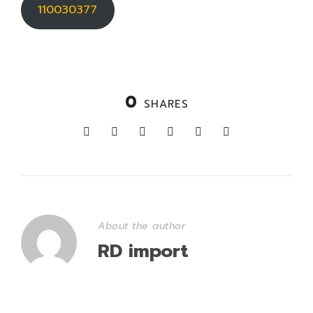
110030377
0
SHARES
About the author
RD import