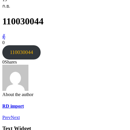
ก.ย.
110030044
ตู้
0
110030044
0
Shares
About the author
RD import
Prev
Next
Text Widget