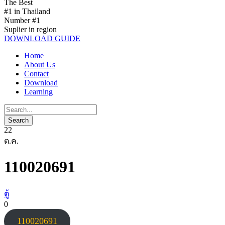
The Best
#1 in Thailand
Number #1
Suplier in region
DOWNLOAD GUIDE
Home
About Us
Contact
Download
Learning
22
ต.ค.
110020691
ตู้
0
110020691