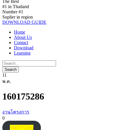
The Best
#1 in Thailand
Number #1
Suplier in region
DOWNLOAD GUIDE
Home
About Us
Contact
Download
Learning
11
พ.ค.
160175286
งานโครงการ
0
160175286