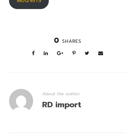
160129575
0
SHARES
About the author
RD import