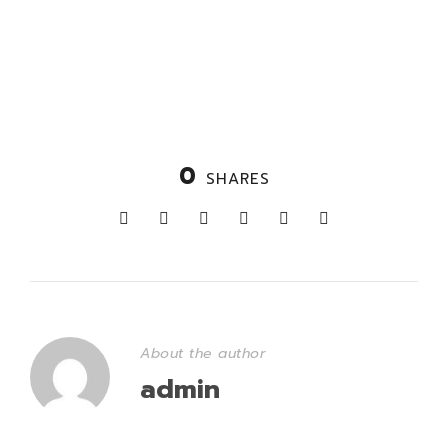
0
SHARES
About the author
admin