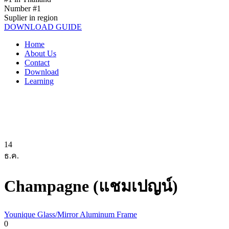
Number #1
Suplier in region
DOWNLOAD GUIDE
Home
About Us
Contact
Download
Learning
14
ธ.ค.
Champagne (แชมเปญน์)
Younique Glass/Mirror Aluminum Frame
0