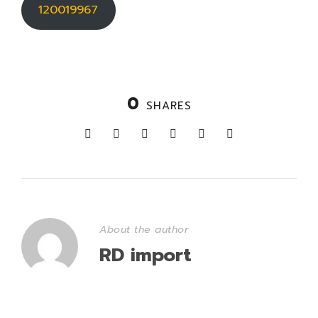
120019967
0
SHARES
About the author
RD import