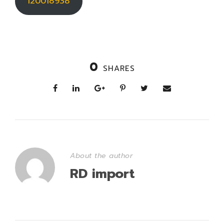
120018938
0
SHARES
About the author
RD import