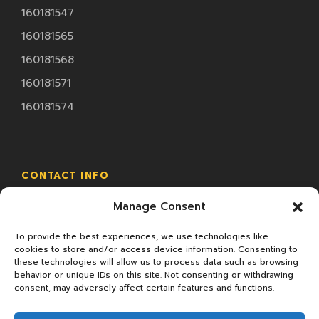
160181547
160181565
160181568
160181571
160181574
CONTACT INFO
Manage Consent
18/2 ม.4 ซ.ทรัพย์มหาโชค ถ.พระราม2 ต.นาดี อ.เมือง
จ.สมุทรสาคร
To provide the best experiences, we use technologies like
cookies to store and/or access device information. Consenting to
these technologies will allow us to process data such as browsing
behavior or unique IDs on this site. Not consenting or withdrawing
consent, may adversely affect certain features and functions.