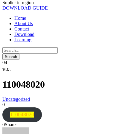
Suplier in region
DOWNLOAD GUIDE
Home
About Us
Contact
Download
Learning
04
พ.ย.
110048020
Uncategorized
0
110048020
0
Shares