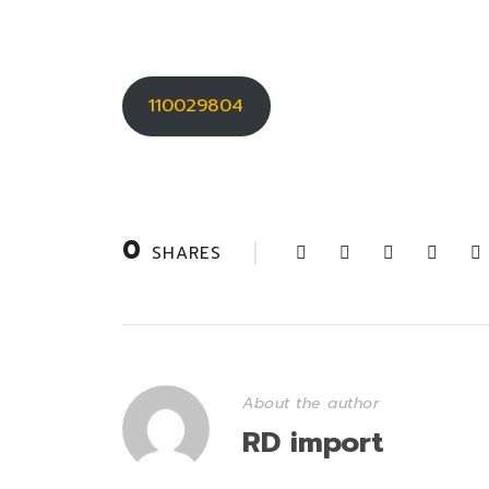
110029804
0
SHARES
About the author
RD import