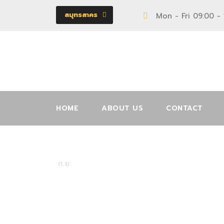
สมุทรสาคร
Mon - Fri 09:00 -
HOME
ABOUT US
CONTACT
11002980
21
ก.ย.
UNCATEGORIZED
0