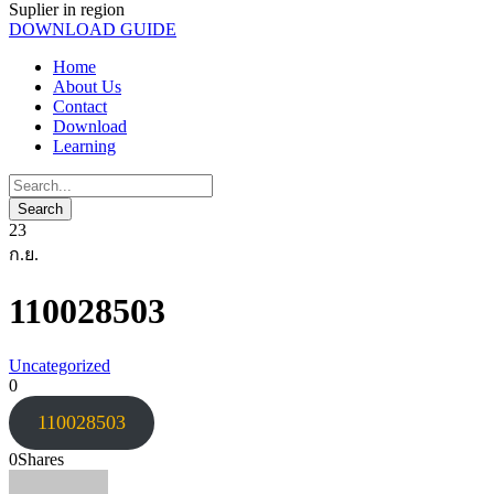
Suplier in region
DOWNLOAD GUIDE
Home
About Us
Contact
Download
Learning
23
ก.ย.
110028503
Uncategorized
0
110028503
0
Shares