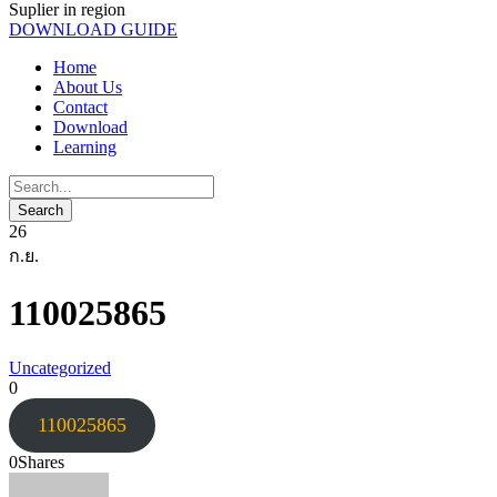
Suplier in region
DOWNLOAD GUIDE
Home
About Us
Contact
Download
Learning
26
ก.ย.
110025865
Uncategorized
0
110025865
0
Shares