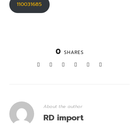
110031685
0
SHARES
About the author
RD import