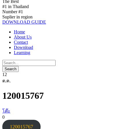
The Best
#1 in Thailand
Number #1
Suplier in region
DOWNLOAD GUIDE
Home
About Us
Contact
Download
Learning
12
ต.ค.
120015767
โต๊ะ
0
120015767