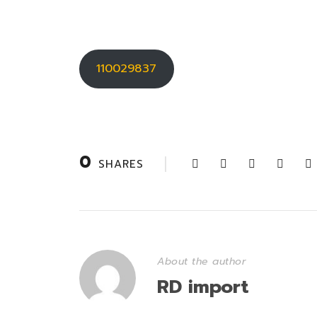
110029837
0
SHARES
About the author
RD import