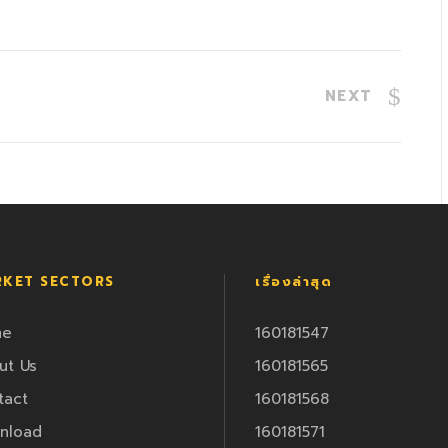
NEXT
KET SECTORS
เรื่องล่าสุด
me
160181547
ut Us
160181565
tact
160181568
nload
160181571