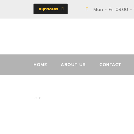
สมุทรสาคร
Mon - Fri 09:00 -
HOME
ABOUT US
CONTACT
11002983
02
ต.ค.
โต๊ะ
0