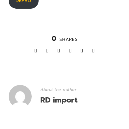
DEPBG
0
SHARES
About the author
RD import