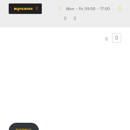
สมุทรสาคร
Mon - Fri 09:00 - 17:00
18/
DEPBG
โครงการ RHYTHM EKKAMAI ESTATE
0