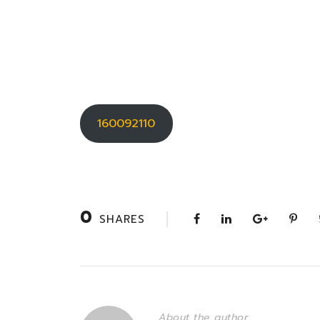
160092110
0
SHARES
About the author