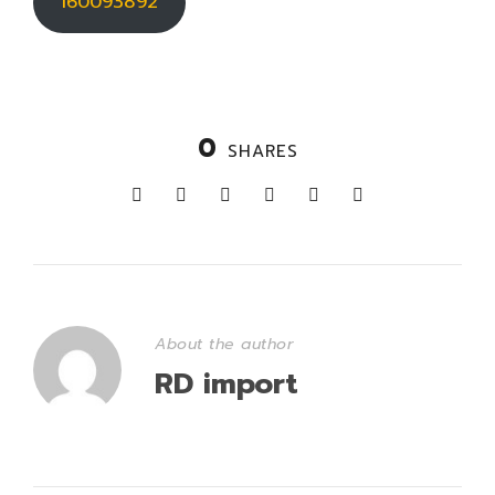
160093892
0
SHARES
About the author
RD import