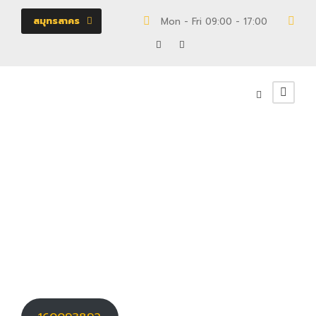
สมุทรสาคร
Mon - Fri 09:00 - 17:00
18/
160093892
โครงการ ESCENT นครราชสีมา 2
0