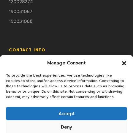
120028274
190031067
190031068
CONTACT INFO
Manage Consent
18/2 ม.4 ซ.ทรัพย์มหาโชค ถ.พระราม2 ต.นาดี อ.เมือง
จ.สมุทรสาคร
To provide the best experiences, we use technologies like
cookies to store and/or access device information. Consenting to
these technologies will allow us to process data such as browsing
behavior or unique IDs on this site. Not consenting or withdrawing
consent, may adversely affect certain features and functions.
Accept
Deny