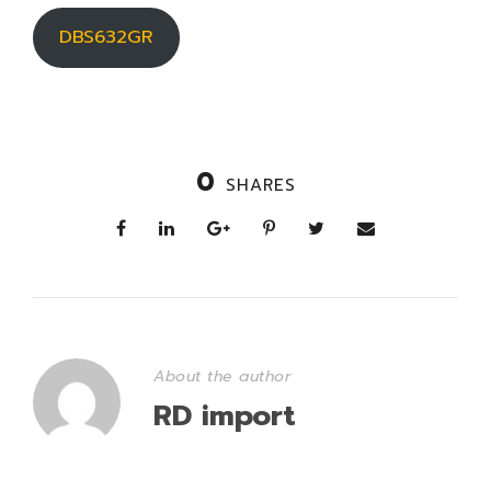
DBS632GR
0
SHARES
About the author
RD import