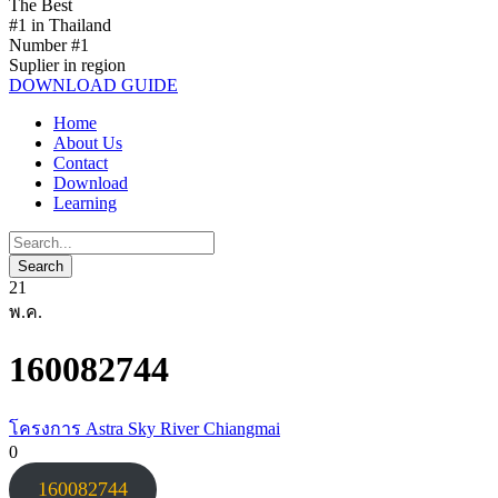
The Best
#1 in Thailand
Number #1
Suplier in region
DOWNLOAD GUIDE
Home
About Us
Contact
Download
Learning
21
พ.ค.
160082744
โครงการ Astra Sky River Chiangmai
0
160082744