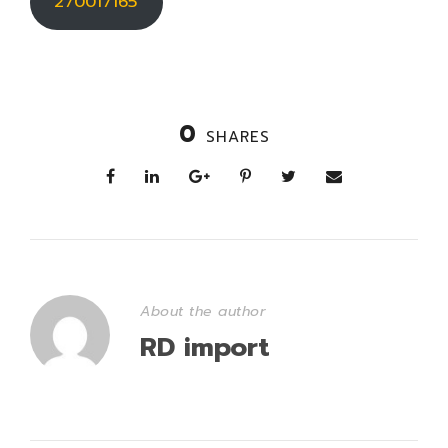
270017165
0
SHARES
About the author
RD import