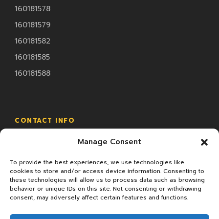
160181578
160181579
160181582
160181585
160181588
CONTACT INFO
Manage Consent
18/2 ม.4 ซ.ทรัพย์มหาโชค ถ.พระราม2 ต.นาดี อ.เมือง
จ.สมุทรสาคร
To provide the best experiences, we use technologies like
cookies to store and/or access device information. Consenting to
these technologies will allow us to process data such as browsing
behavior or unique IDs on this site. Not consenting or withdrawing
consent, may adversely affect certain features and functions.