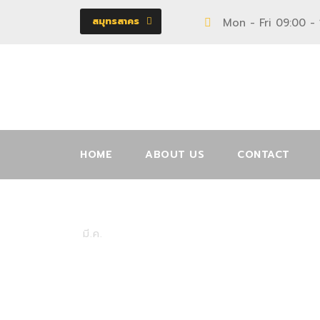
สมุทรสาคร
Mon - Fri 09:00 -
HOME
ABOUT US
CONTACT
12002580
08
มี.ค.
เตียง
0