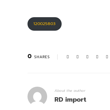
120025803
0
SHARES
About the author
RD import