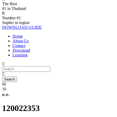
The Best
#1 in Thailand
Number #1
Suplier in region
DOWNLOAD GUIDE
Home
About Us
Contact
Download
Learning
16
ต.ค.
120022353