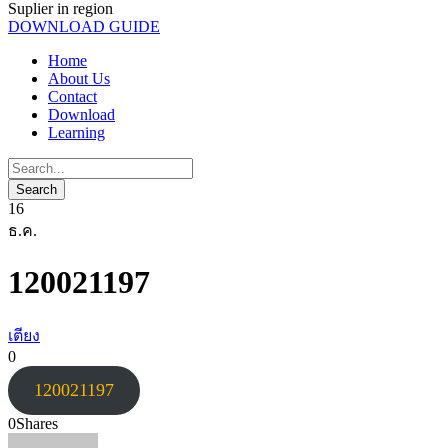
Suplier in region
DOWNLOAD GUIDE
Home
About Us
Contact
Download
Learning
16
ธ.ค.
120021197
เตียง
0
120021197
0
Shares