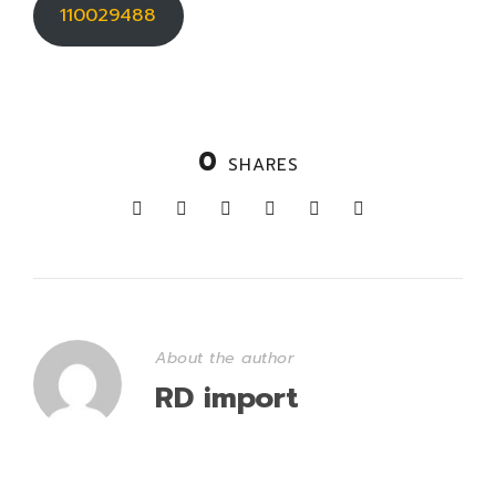
110029488
0
SHARES
About the author
RD import