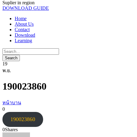
Suplier in region
DOWNLOAD GUIDE
Home
About Us
Contact
Download
Learning
19
พ.ย.
190023860
หน้าบาน
0
190023860
0
Shares